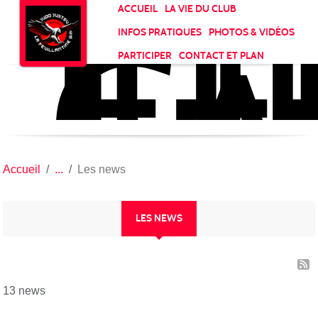
JU
CL
Panneau de gestion des cookies
ACCUEIL
LA VIE DU CLUB
LA
INFOS PRATIQUES
PHOTOS & VIDÉOS
FE
PARTICIPER
CONTACT ET PLAN
Accueil
Les news
LES NEWS
13 news