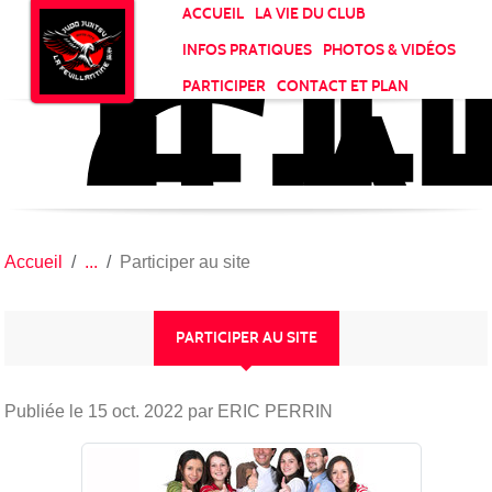
JU
CL
Panneau de gestion des cookies
ACCUEIL
LA VIE DU CLUB
LA
INFOS PRATIQUES
PHOTOS & VIDÉOS
FE
PARTICIPER
CONTACT ET PLAN
Accueil
Participer au site
PARTICIPER AU SITE
Publiée le
15 oct. 2022
par ERIC PERRIN